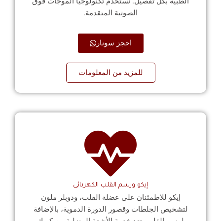
الطبية بكل تفصيل. نستخدم تكنولوجيا الموجات فوق
الصوتية المتقدمة.
احجز سونار
للمزيد من المعلومات
إيكو ورسم القلب الكهربائى
إيكو للاطمئنان على عضلة القلب، ودوبلر ملون
لتشخيص الجلطات وقصور الدورة الدموية، بالإضافة
لرسم القلب. تعد خدمة الأشعة المنزلية من كويك