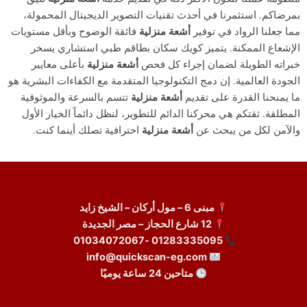
اكم. استثمرنا في أحدث تقنيات التصوير الديجيتال المحمولة،
جعلنا الرواد في توفير
أشعة منزلية
فائقة الوضوح وبأقل مستويات
عاع الممكنة. يتميز كويك سكان بطاقم طبي استشاري يسخر
ته الطويلة لضمان إجراء كل فحص
أشعة منزلية
بأعلى معايير
دة العالمية. إن دمج التكنولوجيا المتقدمة مع الكفاءات البشرية هو
منحنا القدرة على تقديم
أشعة منزلية
تتسم بالسرعة والموثوقية
لقة. ثقتكم هي محركنا الدائم للتطوير، لنظل دائماً الخيار الأول
من لكل من يبحث عن
أشعة منزلية
احترافية تصلك أينما كنت.
مبنى 6 – مول أركان – الشيخ زايد
12 شارع الحجاز – مصر الجديدة
01283335095 -01034072067
info@quickscan-eg.com
متاحين 24 ساعة يوميًا