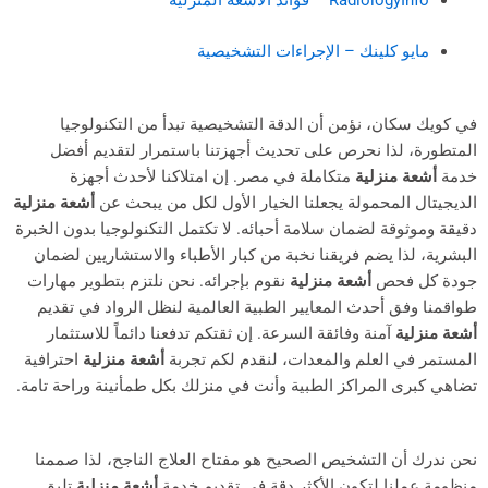
مايو كلينك – الإجراءات التشخيصية
ويك سكان، نؤمن أن الدقة التشخيصية تبدأ من التكنولوجيا
طورة، لذا نحرص على تحديث أجهزتنا باستمرار لتقديم أفضل
ة
أشعة منزلية
متكاملة في مصر. إن امتلاكنا لأحدث أجهزة
جيتال المحمولة يجعلنا الخيار الأول لكل من يبحث عن
أشعة منزلية
ة وموثوقة لضمان سلامة أحبائه. لا تكتمل التكنولوجيا بدون الخبرة
رية، لذا يضم فريقنا نخبة من كبار الأطباء والاستشاريين لضمان
ة كل فحص
أشعة منزلية
نقوم بإجرائه. نحن نلتزم بتطوير مهارات
منا وفق أحدث المعايير الطبية العالمية لنظل الرواد في تقديم
 منزلية
آمنة وفائقة السرعة. إن ثقتكم تدفعنا دائماً للاستثمار
تمر في العلم والمعدات، لنقدم لكم تجربة
أشعة منزلية
احترافية
ي كبرى المراكز الطبية وأنت في منزلك بكل طمأنينة وراحة تامة.
ندرك أن التشخيص الصحيح هو مفتاح العلاج الناجح، لذا صممنا
مة عملنا لتكون الأكثر دقة في تقديم خدمة
أشعة منزلية
تليق