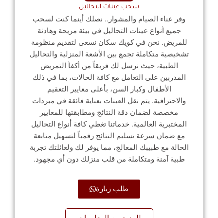
سحب عينات التحاليل
وفر عناء الصيام والمشوار.. نصلك أينما كنت لسحب
جميع أنواع عينات التحاليل في بيئة مريحة وهادئة
للمريض. نحن في كويك سكان نسعى لتقديم منظومة
تشخيصية متكاملة تجمع بين الأشعة المنزلية والتحاليل
الطبية، حيث نرسل لك فريقاً من أكفأ التمريض
المدربين على التعامل مع كافة الحالات، بما في ذلك
الأطفال وكبار السن، بأعلى معايير التعقيم
والاحترافية. يتم نقل العينات بعناية فائقة في مبردات
مخصصة لضمان دقة النتائج ومطابقتها للمعايير
المختبرية العالمية. خدماتنا تغطي كافة أنواع التحاليل
مع ضمان سرعة تسليم النتائج رقمياً لتسهيل متابعة
الحالة مع طبيبك المعالج، مما يوفر لك ولعائلتك تجربة
طبية آمنة ومتكاملة من قلب منزلك دون أي مجهود.
طلب زيارة
للمزيد من المعلومات