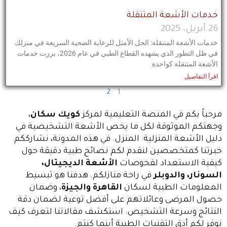
خدمات الأشعة المتنقلة
26 أبريل، 2025
خدمات الأشعة المتنقلة: الحل الأمثل للرعاية الصحية السريعة في منزلك
في ظل التطور الذي يشهده القطاع الطبي في عام 2026، برزت خدمات
الأشعة المتنقلة كواحدة
اقرأ التفاصيل
2
1
مرحباً بكم في المنصة التعليمية لمركز
كويك سكان
،
وجهتكم الموثوقة لكل ما يخص الأشعة التشخيصية في
دليل الأشعة المنزلية المنزل. في هذه المدونة، نشارككم
خبرتنا كمتخصصين لنقدم لكم نصائح طبية دقيقة حول
كيفية الاستعداد لفحوصات
الأشعة الديجيتال،
السونار، والدوبلر
في راحة منازلكم. هدفنا هو تبسيط
المعلومات الطبية لسكان
القاهرة والجيزة
، وضمان
حصول المرضى وعائلاتهم على أفضل توعية لضمان دقة
النتائج وسرعة التشخيص. استكشف مقالاتنا لتعرف كيف
نوفر لكم أدق التقنيات الطبية أينما كنتم.