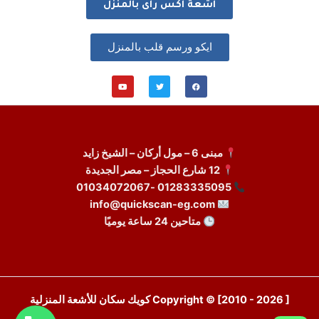
اشعة اكس راى بالمنزل
ايكو ورسم قلب بالمنزل
Y
T
F
o
w
a
u
i
c
t
t
e
u
t
b
b
e
o
e
r
o
k
مبنى 6 – مول أركان – الشيخ زايد
12 شارع الحجاز – مصر الجديدة
01283335095 -01034072067
info@quickscan-eg.com
متاحين 24 ساعة يوميًا
Copyright © [2010 - 2026 ] كويك سكان للأشعة المنزلية