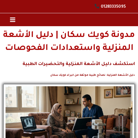
خطي
01283335095
لى
لمحتوى
مدونة كويك سكان | دليل الأشعة
المنزلية واستعدادات الفحوصات
استكشف دليل الأشعة المنزلية والتحضيرات الطبية
دليل الأشعة المنزلية: نصائح طبية موثقة من خبراء كويك سكان
P
P
a
a
g
g
e
e