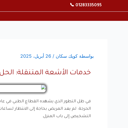
خطي
01283335095 📞
لى
لمحتوى
بواسطة
كويك سكان
/
26 أبريل، 2025
خدمات الأشعة المتنقلة: الحل 
في ظل التطور الذي يشهده القطاع الطبي في عام 2026، برز
الحرجة. لم يعد المريض بحاجة إلى الانتظار لسا
التشخيص إلى باب المنزل.