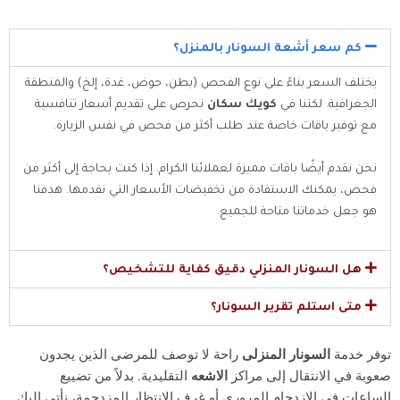
كم سعر أشعة السونار بالمنزل؟
يختلف السعر بناءً على نوع الفحص (بطن، حوض، غدة، إلخ) والمنطقة
الجغرافية. لكننا في
كويك سكان
نحرص على تقديم أسعار تنافسية
مع توفير باقات خاصة عند طلب أكثر من فحص في نفس الزيارة.
نحن نقدم أيضًا باقات مميزة لعملائنا الكرام. إذا كنت بحاجة إلى أكثر من
فحص، يمكنك الاستفادة من تخفيضات الأسعار التي نقدمها. هدفنا
هو جعل خدماتنا متاحة للجميع.
هل السونار المنزلي دقيق كفاية للتشخيص؟
متى استلم تقرير السونار؟
توفر خدمة
السونار المنزلى
راحة لا توصف للمرضى الذين يجدون
صعوبة في الانتقال إلى مراكز
الاشعه
التقليدية. بدلاً من تضييع
الساعات في الازدحام المروري أو غرف الانتظار المزدحمة، نأتي إليك