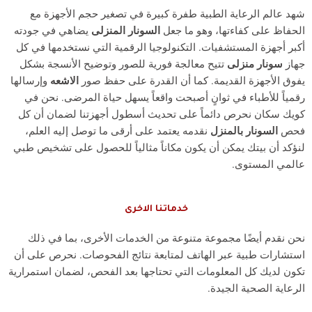
شهد عالم الرعاية الطبية طفرة كبيرة في تصغير حجم الأجهزة مع
الحفاظ على كفاءتها، وهو ما جعل
السونار المنزلى
يضاهي في جودته
أكبر أجهزة المستشفيات. التكنولوجيا الرقمية التي نستخدمها في كل
جهاز
سونار منزلى
تتيح معالجة فورية للصور وتوضيح الأنسجة بشكل
يفوق الأجهزة القديمة. كما أن القدرة على حفظ صور
الاشعه
وإرسالها
رقمياً للأطباء في ثوانٍ أصبحت واقعاً يسهل حياة المرضى. نحن في
كويك سكان نحرص دائماً على تحديث أسطول أجهزتنا لضمان أن كل
فحص
السونار بالمنزل
نقدمه يعتمد على أرقى ما توصل إليه العلم،
لنؤكد أن بيتك يمكن أن يكون مكاناً مثالياً للحصول على تشخيص طبي
عالمي المستوى.
خدماتنا الاخرى
نحن نقدم أيضًا مجموعة متنوعة من الخدمات الأخرى، بما في ذلك
استشارات طبية عبر الهاتف لمتابعة نتائج الفحوصات. نحرص على أن
تكون لديك كل المعلومات التي تحتاجها بعد الفحص، لضمان استمرارية
الرعاية الصحية الجيدة.