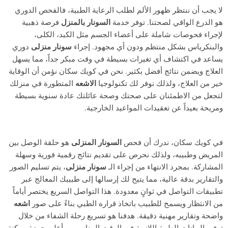
لا يجب أن ننتظر ظهور الألم لطلب الرعاية الطبية، فالفحص الدوري
هو الدرع الواقي لصحتنا. توفر خدمة
السونار بالمنزل
فرصة ذهبية
لإجراء فحوصات شاملة على أعضاء الجسم مثل الكبد، الكلى،
والبنكرياس بشكل منتظم ودون أي مجهود. إجراء
سونار منزلى
دوري
يساعد في اكتشاف أي تغيرات بسيطة في وقت مبكر جداً، مما يسهل
العلاج ويضمن نتائج أفضل بكثير. نحن في كويك سكان نؤمن أن الوقاية
خير من العلاج، ولذلك نوفر لك تكنولوجيا
الاشعه
المتطورة في منزلك
لتجعل من الاطمئنان على صحتك وصحة عائلتك عادة سنوية بسيطة
ومريحة بعيداً عن تعقيدات المواعيد الخارجية.
في كويك سكان، ندرك أن فحص
السونار المنزلى
هو حلقة الوصل بين
المريض وطبيبه، ولذلك نحرص على تقديم نتائج رقمية فورية وسهلة
المشاركة. بمجرد الانتهاء من إجراء الـ
سونار منزلى
، يتم تسليم الصور
والتقارير بدقة عالية، مما يتيح لك إرسالها إلى طبيبك المعالج عبر
تطبيقات التواصل في ثوانٍ معدودة. هذا التواصل السريع يختصر أياماً
من الانتظار ويسمح للطبيب باتخاذ قراره الطبي بناءً على صور
اشعه
واضحة وتقارير مهنية دقيقة. هدفنا هو تسريع رحلة الشفاء من خلال
توفير البيانات الطبية اللازمة في الوقت المناسب وبأعلى جودة ممكنة