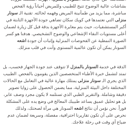
بشاشات عالية الوضوح تتيح للطبيب وللمريض أحياناً رؤية الفحص
مباشرة، مما يزيد من طمأنينة المريض وفهمه لحالته. تقنية الـ
سونار
منزلى
التي نعتمدها في كويك سكان تضاهي جودة الأجهزة الثابتة في
أكبر المستشفيات، حيث يتم معايرة الأجهزة بدقة قبل كل زيارة لضمان
أعلى مستويات النقاء الإشعاعي والوضوح التشخيصي. هدفنا هو كسر
الصورة النمطية عن الفحوصات المنزلية وإثبات أن جودة
اشعه
السونار يمكن أن تكون عالمية المستوى وأنت في قلب منزلك.
الدقة في خدمة
السونار بالمنزل
لا تتوقف عند جودة الجهاز فحسب، بل
تمتد لتشمل خبرة الأطباء المتخصصين الذين يقومون بالفحص. الطبيب
الذي يجري الـ
سونار منزلى
يمتلك مهارة عالية في التعامل مع الحالات
المختلفة داخل البيئة المنزلية، مما يضمن الحصول على زوايا تصوير
دقيقة وشاملة. والتقرير الطبي الذي تستلمه لا يكون مجرد وصف عابر،
بل هو تحليل عميق يساعد طبيبك المعالج في وضع يده على المشكلة
فوراً. نحن نؤمن أن نتائج
اشعه
السونار هي مرآة لصحتك، ولذلك
نحرص على أن تكون تقاريرنا احترافية، مفصلة، وسريعة لضمان عدم
ضياع أي وقت في رحلة علاجك.