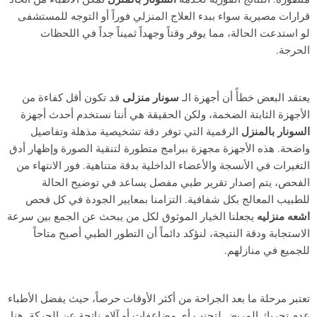
قرارات مصيرية سواء ببدء العلاج المنزلي فوراً أو التوجه للمستشفى
لو استدعت الحالة، مما يوفر وقتاً وجهداً ثميناً جداً في اللحظات
الحرجة.
يعتقد البعض خطأً أن أجهزة الـ
سونار منزلى
قد تكون أقل كفاءة من
الأجهزة الثابتة الضخمة، ولكن الحقيقة هي أننا نستخدم أحدث أجهزة
السونار بالمنزل
الرقمية التي توفر دقة تشخيصية مذهلة وتفاصيل
واضحة. هذه الأجهزة مجهزة ببرامج متطورة لتنقية الصورة وإظهار أدق
التغيرات في الأنسجة والأعضاء الداخلية بدقة متناهية. فور الانتهاء من
الفحص، يتم إصدار تقرير طبي مفصل يساعد في توضيح الحالة
للطبيب المعالج بكل شفافية. التزامنا بمعايير الجودة في كل فحص
اشعه منزليه
يجعلنا الخيار الموثوق لكل من يبحث عن الجمع بين سرعة
الاستجابة ودقة النتيجة، لنؤكد دائماً أن التطور الطبي أصبح متاحاً
للجميع في منازلهم.
تعتبر مرحلة ما بعد الجراحة من أكثر الأوقات حرصاً، حيث يفضل الأطباء
عدم تحريك المريض لتجنب أي مضاعفات أو آلام ناتجة عن الحركة. هنا