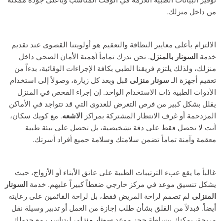
من داخل منزلك.
الالتزام بأعلى معايير النظافة والتعقيم هو أولويتنا القصوى عند تقديم
خدمة
السونار بالمنزل
. نحن ندرك تماماً أهمية الأمان الصحي داخل
منزلك، ولذلك يلتزم فريقنا الطبي بكافة الإجراءات الوقائية، بدءاً من
تعقيم أجهزة الـ
سونار منزلى
قبل وبعد كل زيارة، وصولاً إلى استخدام
الأدوات الطبية ذات الاستخدام الواحد. إن إجراء الفحص في المنزل
يقلل بشكل كبير من فرص التعرض للعدوى التي قد تتواجد في الأماكن
المزدحمة أو غرف الانتظار المشتركة بمراكز
الاشعه
. مع كويك سكان،
أنت لا تحصل فقط على دقة تشخيصية، بل تحصل على بيئة طبية
معقمة وآمنة تماماً تضمن سلامتك وسلامة جميع أفراد أسرتك.
غالباً ما يقع عبء الترتيبات الطبية على عاتق الأبناء أو الأزواج، حيث
يشكل تنسيق موعد في مركز خارجي ضغطاً كبيراً عليهم. خدمة
السونار
المنزلى
لم تصمم لراحة المريض فقط، بل لراحة القائمين على رعايته
أيضاً. فبدلاً من القلق بشأن طلب إجازة من العمل أو تدبير وسيلة نقل
مريحة، يمكنك ببساطة حجز موعد
سونار منزلى
ليتناسب مع جدولك