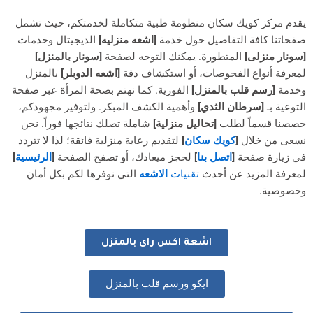
يقدم مركز كويك سكان منظومة طبية متكاملة لخدمتكم، حيث تشمل
صفحاتنا كافة التفاصيل حول خدمة
[اشعه منزليه]
الديجيتال وخدمات
[سونار منزلى]
المتطورة. يمكنك التوجه لصفحة
[سونار بالمنزل]
لمعرفة أنواع الفحوصات، أو استكشاف دقة
[اشعه الدوبلر]
بالمنزل
وخدمة
[رسم قلب بالمنزل]
الفورية. كما نهتم بصحة المرأة عبر صفحة
التوعية بـ
[سرطان الثدي]
وأهمية الكشف المبكر. ولتوفير مجهودكم،
خصصنا قسماً لطلب
[تحاليل منزلية]
شاملة تصلك نتائجها فوراً. نحن
نسعى من خلال
[
كويك سكان
]
لتقديم رعاية منزلية فائقة؛ لذا لا تتردد
في زيارة صفحة
[
اتصل بنا
]
لحجز ميعادك، أو تصفح الصفحة
[
الرئيسية
]
لمعرفة المزيد عن أحدث
تقنيات
الاشعه
التي نوفرها لكم بكل أمان
وخصوصية.
اشعة اكس راى بالمنزل
ايكو ورسم قلب بالمنزل