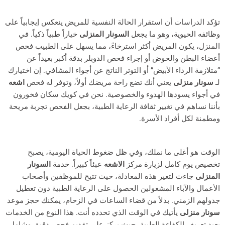
تؤكد الدراسات أن استقرار الحالة النفسية للمريض ينعكس إيجابياً على
وظائفه الحيوية، وهو ما يجعل
السونار المنزلى
خياراً طبياً ذكياً. في
المنزل، يكون المريض أكثر استرخاءً، مما يسهل على الطبيب فحص
أعضاء البطن والحوض أو إجراء فحص الدوبلر بدقة أكبر بعيداً عن
“متلازمة الرداء الأبيض” أو التوتر الناتج عن أجواء المشافي. إن اختيارك
لـ
سونار منزلى
يعني أنك تضع راحة مريضك أولاً، وتوفر له فحص
اشعه
في أجواء يسودها الهدوء والخصوصية. نحن في كويك سكان فخورون
بأننا نساهم في تغيير ثقافة الرعاية الطبية، بجعل الفحص تجربة مريحة
ومطمنة لكل أفراد الأسرة.
الوقت هو أغلى ما نملك، وفي ظل ضغوط الحياة اليومية، يصبح
تخصيص يوم كامل لزيارة مركز
الاشعه
عبئاً كبيراً. خدمة
السونار
المنزلى
جاءت لتغير هذه المعادلة، حيث تتيح للموظفين وأصحاب
الأعمال والآباء المشغولين الحصول على الرعاية الطبية دون تعطيل
جدولهم الزمني. بدلاً من قضاء الساعات في الزحام، يمكنك حجز موعد
سونار منزلى
يأتيك في الوقت الذي تحدده أنت. هذا النوع من الخدمات
يعيد تعريف الكفاءة الطبية، حيث يركز على تقديم فحص دقيق وشامل