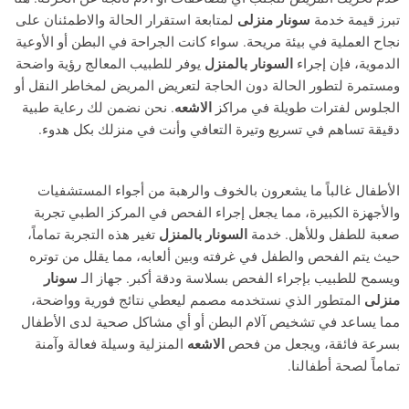
تبرز قيمة خدمة
سونار منزلى
لمتابعة استقرار الحالة والاطمئنان على
نجاح العملية في بيئة مريحة. سواء كانت الجراحة في البطن أو الأوعية
الدموية، فإن إجراء
السونار بالمنزل
يوفر للطبيب المعالج رؤية واضحة
ومستمرة لتطور الحالة دون الحاجة لتعريض المريض لمخاطر النقل أو
الجلوس لفترات طويلة في مراكز
الاشعه
. نحن نضمن لك رعاية طبية
دقيقة تساهم في تسريع وتيرة التعافي وأنت في منزلك بكل هدوء.
الأطفال غالباً ما يشعرون بالخوف والرهبة من أجواء المستشفيات
والأجهزة الكبيرة، مما يجعل إجراء الفحص في المركز الطبي تجربة
صعبة للطفل وللأهل. خدمة
السونار بالمنزل
تغير هذه التجربة تماماً،
حيث يتم الفحص والطفل في غرفته وبين ألعابه، مما يقلل من توتره
ويسمح للطبيب بإجراء الفحص بسلاسة ودقة أكبر. جهاز الـ
سونار
منزلى
المتطور الذي نستخدمه مصمم ليعطي نتائج فورية وواضحة،
مما يساعد في تشخيص آلام البطن أو أي مشاكل صحية لدى الأطفال
بسرعة فائقة، ويجعل من فحص
الاشعه
المنزلية وسيلة فعالة وآمنة
تماماً لصحة أطفالنا.