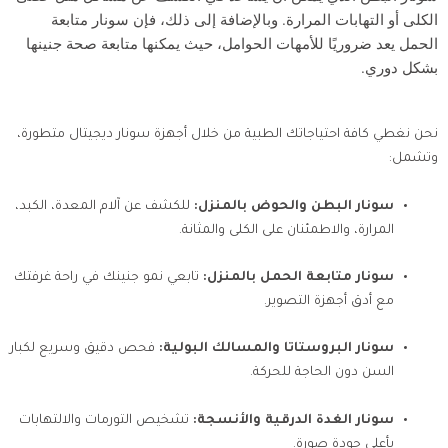
الكلى أو التهابات المرارة. وبالإضافة إلى ذلك، فإن سونار متابعة
الحمل يعد ضروريًا للأمهات الحوامل، حيث يمكنها متابعة صحة جنينها
بشكل دوري.
نحن نغطي كافة احتياجاتك الطبية من خلال أجهزة سونار ديجيتال متطورة،
وتشمل:
سونار البطن والحوض بالمنزل:
للكشف عن آلام المعدة، الكبد،
المرارة، والاطمئنان على الكلى والمثانة.
سونار متابعة الحمل بالمنزل:
تابعي نمو جنينك في راحة غرفتك
مع أدق أجهزة التصوير.
سونار البروستاتا والمسالك البولية:
فحص دقيق وسريع لكبار
السن دون الحاجة للحركة.
سونار الغدة الدرقية والأنسجة:
تشخيص التورمات والالتهابات
بأعلى جودة صورة.