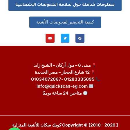
معلومات شاملة حول سلامة الفحوصات الإشعاعية
كيفية التحضير لفحوصات الأشعة
Y
T
F
o
w
a
u
i
c
t
t
e
u
t
b
b
e
o
e
r
o
k
مبنى 6 – مول أركان – الشيخ زايد
12 شارع الحجاز – مصر الجديدة
01283335095 -01034072067
info@quickscan-eg.com
متاحين 24 ساعة يوميًا
Copyright © [2010 - 2026 ] كويك سكان للأشعة المنزلية