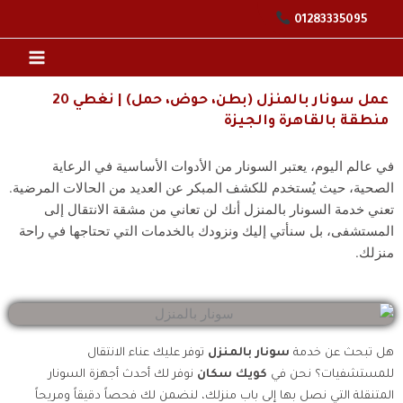
خطي
01283335095
لى
لمحتوى
عمل سونار بالمنزل (بطن، حوض، حمل) | نغطي 20
منطقة بالقاهرة والجيزة
في عالم اليوم، يعتبر السونار من الأدوات الأساسية في الرعاية
الصحية، حيث يُستخدم للكشف المبكر عن العديد من الحالات المرضية.
تعني خدمة السونار بالمنزل أنك لن تعاني من مشقة الانتقال إلى
المستشفى، بل سنأتي إليك ونزودك بالخدمات التي تحتاجها في راحة
منزلك.
هل تبحث عن خدمة
سونار بالمنزل
توفر عليك عناء الانتقال
للمستشفيات؟ نحن في
كويك سكان
نوفر لك أحدث أجهزة السونار
المتنقلة التي نصل بها إلى باب منزلك، لنضمن لك فحصاً دقيقاً ومريحاً