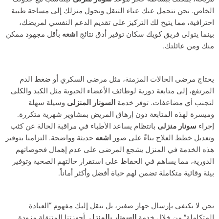
الخاص. نحن نتحمل عنك عناء التنقل ونحول منزلك إلى مساحة طبية
احترافية، مما يتيح لك التركيز على تقديم الدعم النفسي لمريضك،
بينما يتولى فريق كويك سكان توفير أدق نتائج
اشعه
بأقل مجهود ممكن
منك ومن عائلتك.
يحتاج مرضى الحالات المزمنة، مثل مرضى السكري أو ضغط الدم
المرتفع، إلى متابعة دورية لوظائف الأعضاء الحيوية مثل الكبد والكلى
لتجنب أي مضاعفات. توفر خدمة
السونار المنزلى
وسيلة سهلة
وميسرة لهذه المتابعة دون إرهاق المريض بمشاوير شهرية متكررة.
إجراء
سونار منزلى
بانتظام يساعد الأطباء في مراقبة الحالة عن كثب
وتعديل خطط العلاج بناءً على صور
اشعه
حديثة وواضحة. التزامنا بتوفير
هذه الخدمة في المنزل يشجع المرضى على عدم إهمال فحوصاتهم
الدورية، مما يساهم في الحفاظ على استقرار حالتهم الصحية وتوفير
بيئة وقائية متكاملة تضمن لهم حياة أفضل وأكثر أماناً.
نحن لا نكتفي بإرسال جهاز صغير، بل ننقل إليك مفهوم “العيادة
المتكاملة” من خلال خدمة
السونار بالمنزل
. أجهزتنا المتنقلة مزودة