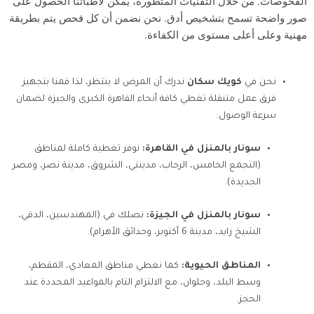
الفحوصات. من خلال التقنيات المتطورة، يمكن لأطبائنا الحصول على
صور واضحة تسمح بتشخيص أدق. نحن نضمن أن كل فحص يتم بطريقة
مهنية وعلى أعلى مستوى من الكفاءة.
نحن في
كويك سكان
ندرك أن المرض لا ينتظر، لذا قمنا بتجهيز
فرق عمل متنقلة تغطي كافة أنحاء القاهرة الكبرى والجيزة لضمان
سرعة الوصول:
سونار بالمنزل في القاهرة:
نوفر تغطية كاملة لمناطق
(التجمع الخامس، الرحاب، مدينتي، الشروق، مدينة نصر، ومصر
الجديدة).
سونار بالمنزل في الجيزة:
نصلك في (المهندسين، الدقي،
الشيخ زايد، مدينة 6 أكتوبر، وحدائق الأهرام).
المناطق الحيوية:
كما نغطي مناطق المعادي، المقطم،
وسط البلد، وحلوان، مع الالتزام التام بالمواعيد المحددة عند
الحجز.