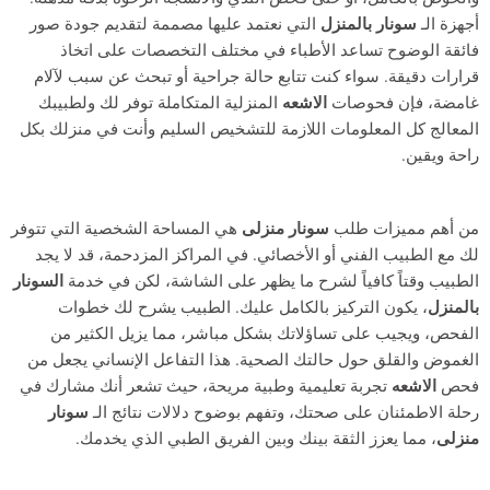
أجهزة الـ
سونار بالمنزل
التي نعتمد عليها مصممة لتقديم جودة صور
فائقة الوضوح تساعد الأطباء في مختلف التخصصات على اتخاذ
قرارات دقيقة. سواء كنت تتابع حالة جراحية أو تبحث عن سبب لآلام
غامضة، فإن فحوصات
الاشعه
المنزلية المتكاملة توفر لك ولطبيبك
المعالج كل المعلومات اللازمة للتشخيص السليم وأنت في منزلك بكل
راحة ويقين.
من أهم مميزات طلب
سونار منزلى
هي المساحة الشخصية التي تتوفر
لك مع الطبيب الفني أو الأخصائي. في المراكز المزدحمة، قد لا يجد
الطبيب وقتاً كافياً لشرح ما يظهر على الشاشة، لكن في خدمة
السونار
بالمنزل
، يكون التركيز بالكامل عليك. الطبيب يشرح لك خطوات
الفحص، ويجيب على تساؤلاتك بشكل مباشر، مما يزيل الكثير من
الغموض والقلق حول حالتك الصحية. هذا التفاعل الإنساني يجعل من
فحص
الاشعه
تجربة تعليمية وطبية مريحة، حيث تشعر أنك مشارك في
رحلة الاطمئنان على صحتك، وتفهم بوضوح دلالات نتائج الـ
سونار
منزلى
، مما يعزز الثقة بينك وبين الفريق الطبي الذي يخدمك.