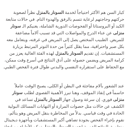
كبار السن هم الأكثر احتياجاً لخدمة
السونار بالمنزل
نظراً لصعوبة
حركتهم وحاجتهم لرعاية تتسم بالرفق والهدوء التام. في حالات متابعة
الكبد أو البروستاتا أو الفحوصات الدورية الشاملة، يغنيكم الـ
سونار
منزلى
عن عناء الدرج والمواصلات التي قد تسبب آلاماً مضاعفة
للمريض. الطبيب المختص يصل إلى المريض في غرفته، ويتعامل معه
بكل صبر واحترافية، مما يقلل كثيراً من حدة التوتر المرتبط بزيارة
المستشفيات. إن تقديم
السونار بالمنزل
لهذه الفئة الغالية يعزز من
كرامة المريض ويضمن حصوله على أدق النتائج في أسرع وقت ممكن،
مع الحفاظ على استقراره النفسي والبدني طوال فترة الفحص الطبي.
عند الشعور بآلام مفاجئة في البطن أو الكلى، يصبح الوقت عاملاً
حاسماً في إنقاذ الموقف، وهنا تبرز الأهمية القصوى لطلب
سونار
منزلى
فوري. إن سرعة وصول جهاز
السونار بالمنزل
تساعد في
الكشف عن حالات مثل حصوات المرارة أو التهابات المسالك البولية
الحادة في وقت قياسي. بدلاً من المخاطرة بنقل المريض وهو يتألم،
نقوم بإجراء الفحص بجودة تضاهي أكبر المستشفيات وبأجهزة ديجيتال
متطورة. النتائج الفورية لخدمة
السونار بالمنزل
تمكن الأطباء من اتخاذ