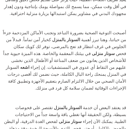
في أقل وقت ممكن، مما يسمح لك بمواصلة يومك بإنتاجية ودون إهدار
مجهودك البدني في مشاوير يمكن استبدالها بزيارة منزلية احترافية.
أصبحت التوعية الصحية بضرورة التباعد وتجنب الأماكن المزدحمة جزءاً
من حياتنا، وهنا تبرز أهمية
السونار بالمنزل
كخيار آمن تماماً. فبدلاً من
الجلوس في غرف انتظار قد تعج بالمرضى، توفر لك كويك سكان
فحص
سونار منزلى
في بيئتك المعقمة والخاصة. هذه الميزة حيوية جداً
للأشخاص الذين يعانون من ضعف المناعة أو الأطفال الذين نخشى
عليهم من التقاط أي عدوى في المستشفيات. إن إجراء
اشعه
السونار
في المنزل يمنحك راحة البال الكاملة، حيث نضمن لك أقصى درجات
الأمان الصحي من خلال الالتزام الصارم بتعقيم الأجهزة وتطبيق كافة
الإجراءات الوقائية لضمان سلامة كل فرد في منزلك.
قد يعتقد البعض أن خدمة
السونار بالمنزل
تقتصر على فحوصات
بسيطة، ولكن الحقيقة أنها تغطي باقة واسعة جداً من الاحتياجات
الطبية. يمكنك الآن إجراء
سونار منزلى
لفحص الغدة الدرقية، أو البطن
والحوض بالكامل، أو حتى فحص الثدي والأنسجة الرخوة بدقة مذهلة.