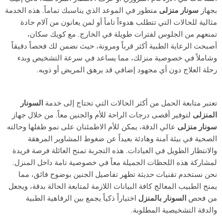
بجهاز
سونار منزلى
متطور في الموعد الذي يناسبك تماماً. هذه الخدمة
مثالية للحالات التي تتطلب هدوءاً تاماً أو لمن يعانون من آلام حادة
تمنعهم من الجلوس لفترات طويلة في الخارج. مع كويك سكان،
أصبحت الرعاية الطبية أكثر قرباً ومرونة، حيث نضمن لك فحصاً دقيقاً
وشاملاً في خصوصية منزلك، مما يساعد في سرعة التشخيص وبدء
رحلة العلاج دون أي مجهود إضافي قد يرهق المريض أو ذويه.
تعتبر متابعة الحمل من أكثر الحالات التي تحتاج إلى خدمة
السونار
المنزلى
لتوفير أقصى درجات الراحة للأم والجنين معاً. من خلال جهاز
سونار منزلى
عالي الدقة، يمكن للأم الاطمئنان على نمو طفلها وحالته
الصحية في بيئة آمنة وهادئة بعيداً عن ضغوط المشاوير المرهقة
والانتظار الطويل في العيادات. هذه التجربة تمنح العائلة فرصة فريدة
لمشاركة هذه اللحظات الجميلة معاً في خصوصية تامة داخل المنزل.
نحن نستخدم تقنيات حديثة تظهر تفاصيل الجنين بوضوح فائق، مما
يمنح الطبيب المعالج كافة البيانات اللازمة لمتابعة الحالة بدقة، ويجعل
من فحص
السونار بالمنزل
اختياراً ذكياً يجمع بين الرفاهية الطبية
والدقة التشخيصية المطلوبة.