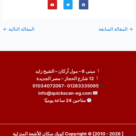
Y
T
F
o
w
a
u
i
c
t
t
e
u
t
b
b
e
o
e
r
o
k
→
المقالة السابقة
المقالة التالية
←
مبنى 6 – مول أركان – الشيخ زايد
12 شارع الحجاز – مصر الجديدة
01283335095 -01034072067
info@quickscan-eg.com
متاحين 24 ساعة يوميًا
Copyright © [2010 - 2026 ] كويك سكان للأشعة المنزلية