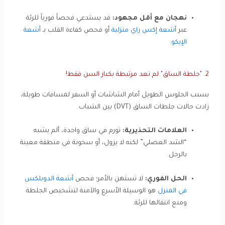
نهجان مع أقل مجهود:
قد يستدعي فحصاً فورياً للرئة
عبر
أشعة إكس راي منزلية
أو فحص كفاءة القلب بـ
أشعة
الإيكو
.
2. "جلطة الساق" لم تعد مرتبطة بكبار السن فقط!
بسبب الجلوس الطويل أمام الشاشات أو السفر لمسافات طويلة،
زادت حالات جلطات الساق (DVT) بين الشباب.
العلامات التحذيرية:
تورم في ساق واحدة، ألم يشبه
“الشد العضلي” لكنه لا يزول، أو سخونة في منطقة معينة
بالرجل.
الحل الفوري:
لا تستهن بالأمر؛ فحص
أشعة الدوبلكس
في المنز
ل
هو الوسيلة الأسرع والآمنة لتشخيص الجلطة
ومنع انتقالها للرئة.