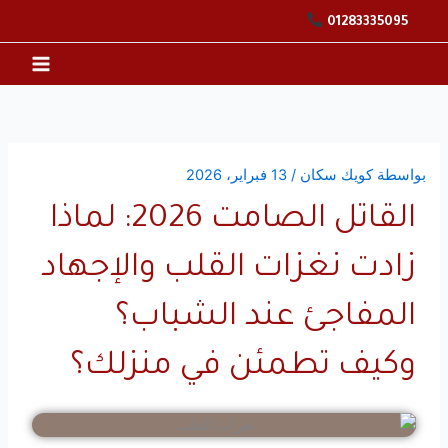
خطي
01283335095
لى
لمحتوى
بواسطة
كويك سكان
/
13 فبراير، 2026
القاتل الصامت 2026: لماذا
زادت نغزات القلب والإجهاد
المفاجئ عند الشباب؟
وكيف تطمئن في منزلك؟