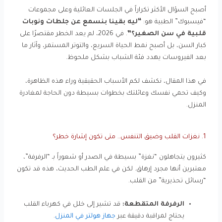
أصبح السؤال الأكثر تكراراً في الجلسات العائلية وعلى مجموعات
“فيسبوك” الطبية هو:
“ليه بقينا بنسمع عن جلطات ونوبات
قلبية في سن الصغير؟”
. في 2026، لم يعد الخطر مقتصرًا على
كبار السن، بل أصبح نمط الحياة السريع، والتوتر المستمر، وآثار ما
بعد الفيروسات يهدد فئة الشباب بشكل ملحوظ.
في هذا المقال، نكشف لكم الأسباب الحقيقية وراء هذه الظاهرة،
وكيف تحمي نفسك وعائلتك بخطوات بسيطة دون الحاجة لمغادرة
المنزل.
1. نغزات القلب وضيق التنفس.. متى تكون إشارة خطر؟
كثيرون يتجاهلون “نغزة” بسيطة في الصدر أو شعوراً بـ “الرفرفة”،
معتبرين أنها مجرد إرهاق. لكن في علم الطب الحديث، هذه قد تكون
“رسائل تحذيرية” من القلب.
الرفرفة المتقطعة:
قد تشير إلى خلل في كهرباء القلب
يحتاج لمراقبة دقيقة عبر
جهاز هولتر في المنزل
.