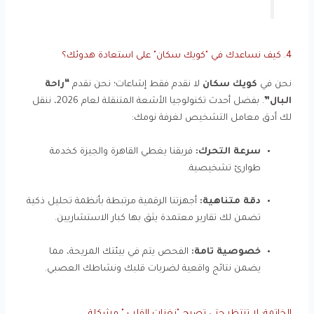
4. كيف نساعدك في "كويك سكان" على استعادة هدوئك؟
نحن في
كويك سكان
لا نقدم فقط إشاعات؛ نحن نقدم
“راحة
البال”
. بفضل أحدث تكنولوجيا الأشعة المتنقلة لعام 2026، ننقل
لك أدق معامل التشخيص لغرفة نومك:
سرعة التحرك:
فريقنا يغطي القاهرة والجيزة كخدمة
طوارئ تشخيصية.
دقة متناهية:
أجهزتنا الرقمية مرتبطة بأنظمة تحليل ذكية
تضمن لك تقارير معتمدة يثق بها كبار الاستشاريين.
خصوصية تامة:
الفحص يتم في بيئتك المريحة، مما
يضمن نتائج واقعية لضربات قلبك ونشاطك العصبي.
الخاتمة: لا تنتظر حتى تصبح "نغزات القلب " مشكلة