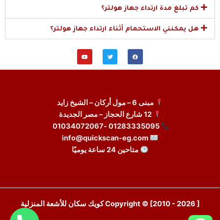
كم تبلغ مدة ارتداء جهاز هولتر؟
هل يمكنني الاستحمام أثناء ارتداء جهاز هولتر؟
Y
T
F
o
w
a
u
i
c
t
t
e
u
t
b
b
e
o
e
r
o
k
مبنى 6 – مول أركان – الشيخ زايد
12 شارع الحجاز – مصر الجديدة
01283335095 -01034072067
info@quickscan-eg.com
متاحين 24 ساعة يوميًا
Copyright © [2010 - 2026 ] كويك سكان للأشعة المنزلية