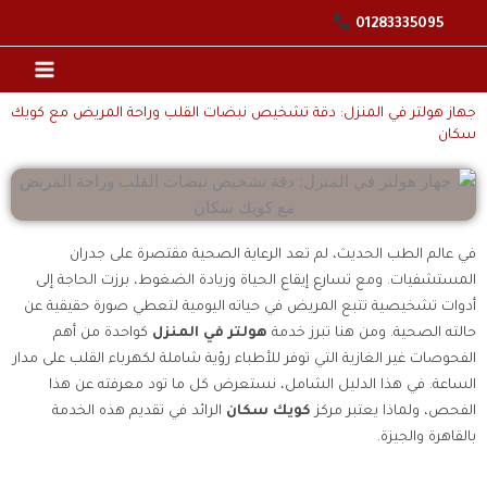
خطي
01283335095
لى
لمحتوى
جهاز هولتر في المنزل​: دقة تشخيص نبضات القلب وراحة المريض مع كويك
سكان
في عالم الطب الحديث، لم تعد الرعاية الصحية مقتصرة على جدران
المستشفيات. ومع تسارع إيقاع الحياة وزيادة الضغوط، برزت الحاجة إلى
أدوات تشخيصية تتبع المريض في حياته اليومية لتعطي صورة حقيقية عن
حالته الصحية. ومن هنا تبرز خدمة
هولتر في المنزل
كواحدة من أهم
الفحوصات غير الغازية التي توفر للأطباء رؤية شاملة لكهرباء القلب على مدار
الساعة. في هذا الدليل الشامل، نستعرض كل ما تود معرفته عن هذا
الفحص، ولماذا يعتبر مركز
كويك سكان
الرائد في تقديم هذه الخدمة
بالقاهرة والجيزة.