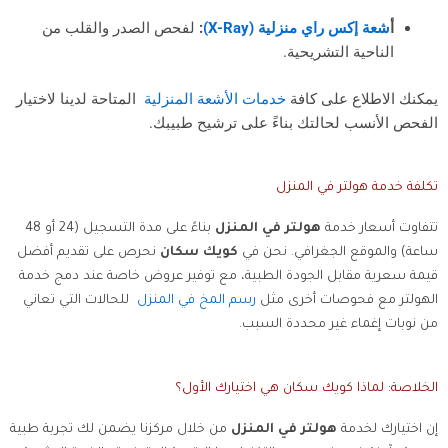
أ
شعة إكس راي منزلية (X-Ray)
:
لفحص الصدر والقلب من
الناحية التشريحية.
يمكنك الاطلاع على كافة
خدمات الأشعة المنزلية
المتاحة لدينا لاختيار
الفحص الأنسب لحالتك بناءً على ترشيح طبيبك.
تكلفة خدمة هولتر في المنزل
تتفاوت أسعار خدمة
هولتر في المنزل
بناءً على مدة التسجيل (24 أو 48
ساعة) والموقع الجغرافي. نحن في
كويك سكان
نحرص على تقديم أفضل
قيمة سعرية مقابل الجودة الطبية، مع توفير عروض خاصة عند دمج خدمة
الهولتر مع فحوصات أخرى مثل
رسم المخ في المن
زل
للحالات التي تعاني
من نوبات إغماء غير محددة السبب.
الخلاصة: لماذا كويك سكان هي اختيارك الأول؟
إن اختيارك لخدمة
هولتر في المنزل
من خلال مركزنا يضمن لك تجربة طبية