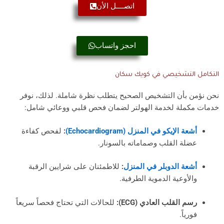
اتصــــل الأن
احجز واتساب
التكامل التشخيصي في كويك سكان
نحن نؤمن بأن التشخيص الصحيح يتطلب نظرة شاملة. لذلك، نوفر
خدمات مكملة لخدمة الهولتر لضمان فحص قلبي ووعائي شامل:
أشعة الإيكو في المنزل (Echocardiogram)
:
لفحص كفاءة
عضلة القلب وصماماته بالسونار.
أشعة الدوبلر في المنزل
:
للاطمئنان على شرايين الرقبة
والأوعية الدموية الطرفية.
رسم القلب العادي (ECG):
للحالات التي تحتاج فحصاً سريعاً
فورياً.