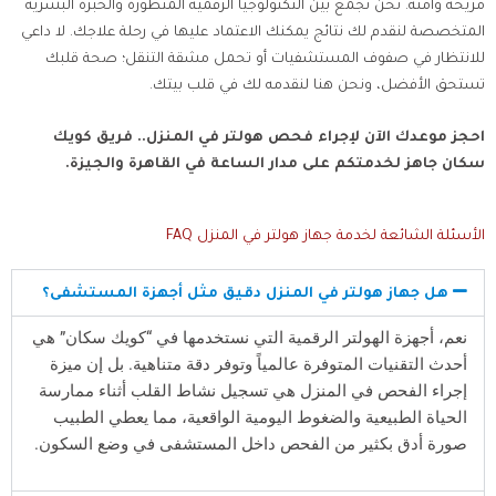
مريحة وآمنة. نحن نجمع بين التكنولوجيا الرقمية المتطورة والخبرة البشرية
المتخصصة لنقدم لك نتائج يمكنك الاعتماد عليها في رحلة علاجك. لا داعي
للانتظار في صفوف المستشفيات أو تحمل مشقة التنقل؛ صحة قلبك
تستحق الأفضل، ونحن هنا لنقدمه لك في قلب بيتك.
احجز موعدك الآن لإجراء فحص هولتر في المنزل.. فريق كويك
سكان جاهز لخدمتكم على مدار الساعة في القاهرة والجيزة.
الأسئلة الشائعة لخدمة جهاز هولتر في المنزل FAQ
هل جهاز هولتر في المنزل دقيق مثل أجهزة المستشفى؟
نعم، أجهزة الهولتر الرقمية التي نستخدمها في “كويك سكان” هي
أحدث التقنيات المتوفرة عالمياً وتوفر دقة متناهية. بل إن ميزة
إجراء الفحص في المنزل هي تسجيل نشاط القلب أثناء ممارسة
الحياة الطبيعية والضغوط اليومية الواقعية، مما يعطي الطبيب
صورة أدق بكثير من الفحص داخل المستشفى في وضع السكون.