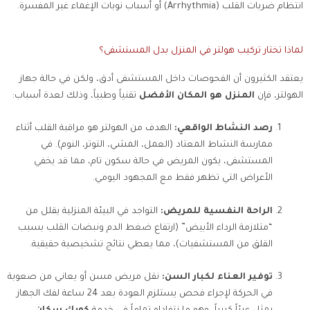
انتظام ضربات القلب (Arrhythmia) أو أسباب نوبات الإغماء غير المفسرة.
لماذا تختار تركيب هولتر في المنزل بدل المستشفى؟
يعتقد الكثيرون أن الفحوصات داخل المستشفى أدق، ولكن في حالة جهاز
الهولتر، فإن
المنزل هو المكان الأفضل
تقنياً وطبياً، وذلك لعدة أسباب:
رصد النشاط الواقعي:
الهدف من الهولتر هو مراقبة القلب أثناء
ممارسة النشاط المعتاد (العمل، المشي، التوتر، النوم). في
المستشفى، يكون المريض في حالة سكون تام، مما قد يخفي
الأعراض التي تظهر فقط مع المجهود اليومي.
الراحة النفسية للمريض:
التواجد في البيئة المنزلية يقلل من
“متلازمة الرداء الأبيض” (ارتفاع ضغط الدم ونبضات القلب بسبب
القلق من المستشفيات)، مما يعطي نتائج تشخيصية حقيقية.
توفير العناء لكبار السن:
نقل مريض مسن أو يعاني من صعوبة
في الحركة لإجراء فحص يستلزم العودة بعد 24 ساعة لفك الجهاز