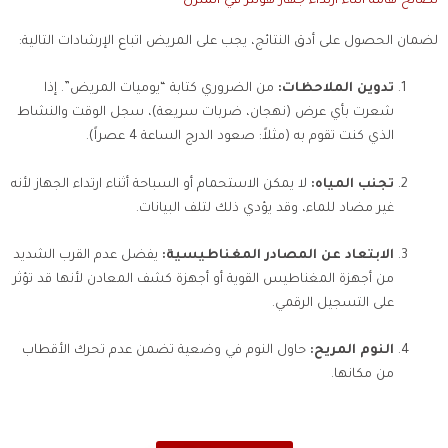
نصائح هامة أثناء ارتداء جهاز هولتر في المنزل
لضمان الحصول على أدق النتائج، يجب على المريض اتباع الإرشادات التالية:
تدوين الملاحظات:
من الضروري كتابة “يوميات المريض”. إذا
شعرت بأي عرض (نهجان، ضربات سريعة)، سجل الوقت والنشاط
الذي كنت تقوم به (مثلاً: صعود الدرج الساعة 4 عصراً).
تجنب المياه:
لا يمكن الاستحمام أو السباحة أثناء ارتداء الجهاز لأنه
غير مضاد للماء، وقد يؤدي ذلك لتلف البيانات.
الابتعاد عن المصادر المغناطيسية:
يفضل عدم القرب الشديد
من أجهزة المغناطيس القوية أو أجهزة كشف المعادن لأنها قد تؤثر
على التسجيل الرقمي.
النوم المريح:
حاول النوم في وضعية تضمن عدم تحرك الأقطاب
من مكانها.