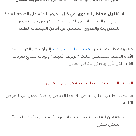
يمثل عبئاً كبيراً، وهو ما نتفاداه تماماً في خدمة
كويك سكان
.
تقليل مخاطر العدوى:
في ظل الحرص الدائم على الصحة العامة،
فإن إجراء الفحوصات في المنزل يحمي المريض من التعرض
للميكروبات والعدوى المنتشرة في أماكن التجمعات الطبية.
معلومة طبية:
تشير
جمعية القلب الأمريكية
إلى أن جهاز الهولتر يعد
الأداة الذهبية لتشخيص حالات “الرفرفة الأذينية” ونوبات تسارع ضربات
القلب التي تأتي وتختفي بشكل مفاجئ.
الحالات التي تستدعي طلب خدمة هولتر في المنزل
قد يطلب طبيب القلب الخاص بك هذا الفحص إذا كنت تعاني من الأعراض
التالية:
خفقان القلب:
الشعور بنبضات قوية أو متسارعة أو “ساقطة”
بشكل متكرر.