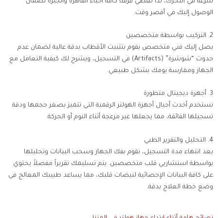
سرعة في التحرك، لذا تغطي فرقنا كافة أحياء القاهرة والجيزة لضمان
الوصول إليك في أقصر وقت.
2. التركيب بواسطة متخصصين
يصل إليك فني متخصص يقوم بتثبيت الأقطاب بدقة عالية لضمان عدم
حدوث “شوشرة” (Artifacts) في التسجيل، ويشرح لك كيفية التعامل مع
الجهاز وممارسة يومك بشكل طبيعي.
3. أجهزة ديجيتال متطورة
نستخدم أحدث أجيال أجهزة الهولتر الرقمية التي تتميز بصغر حجمها ودقة
تسجيلها الفائقة، مما يجعلها غير مزعجة أثناء النوم أو الحركة.
4. التحليل والتقرير الطبي
بعد انتهاء مدة التسجيل، نقوم بفك الجهاز وسحب البيانات وتحليلها
بواسطة استشاريي قلب متخصصين. يتم تسليمك تقريراً مفصلاً يحتوي
على كافة البيانات الإحصائية لنبضات قلبك، مما يساعد طبيبك المعالج في
وضع خطة العلاج بدقة.