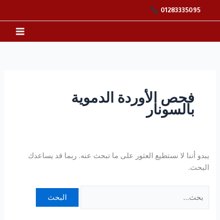
خطي
البحث
01283335095
لى
عن:
لمحتوى
فحص الأوردة الدموية
بالسونار
يبدو أننا لا نستطيع العثور على ما تبحث عنه. ربما قد يساعدك
البحث.